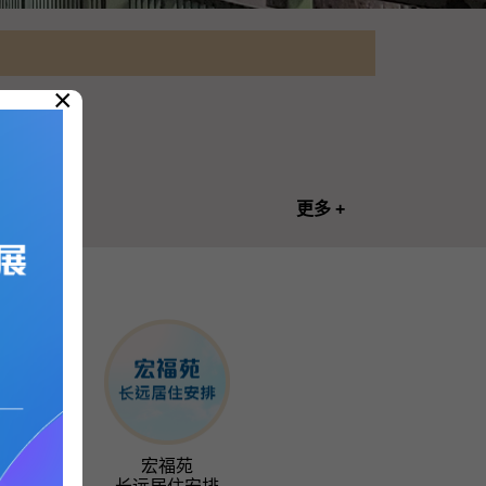
×
更多 +
度
宏福苑