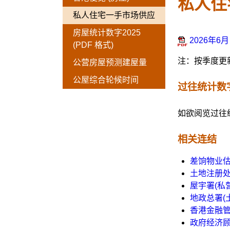
私人住
私人住宅一手市场供应
房屋统计数字2025
2026年6月
(PDF 格式)
注：按季度更
公营房屋预测建屋量
公屋综合轮候时间
过往统计数
如欲阅览过往
相关连结
差饷物业估
土地注册处
屋宇署(私
地政总署(
香港金融管
政府经济顾