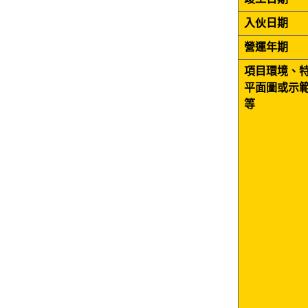
入伙日期
營運年期
項目環境、
平面圖或示
等