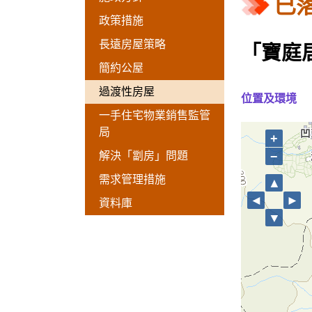
已
政策措施
長遠房屋策略
「寶庭
簡約公屋
過渡性房屋
位置及環境
一手住宅物業銷售監管
局
+
−
解決「劏房」問題
需求管理措施
▲
◄
►
資料庫
▼