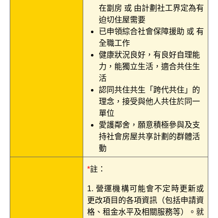
在劏房 或 由計劃社工界定為有
迫切住屋需要
已申領綜合社會保障援助 或 有
全職工作
健康狀況良好，有良好自理能
力，能獨立生活，適合共住生
活
認同共住共生「跨代共住」的
理念，接受與他人共住於同一
單位
愛護鄰舍，願意積極參與及支
持社會房屋共享計劃的群體活
動
*
註：
1. 營運機構可能會不定時更新或
更改項目的各項資訊（包括申請資
格、租金水平及相關服務等）。就