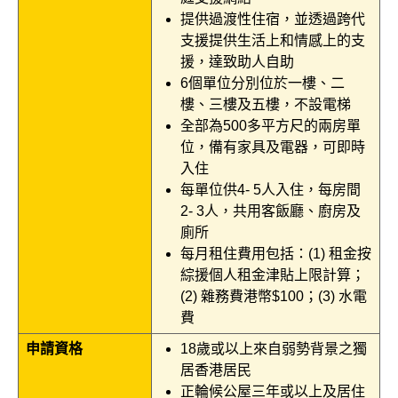
提供過渡性住宿，並透過跨代
支援提供生活上和情感上的支
援，達致助人自助
6個單位分別位於一樓、二
樓、三樓及五樓，不設電梯
全部為500多平方尺的兩房單
位，備有家具及電器，可即時
入住
每單位供4- 5人入住，每房間
2- 3人，共用客飯廳、廚房及
廁所
每月租住費用包括：(1) 租金按
綜援個人租金津貼上限計算；
(2) 雜務費港幣$100；(3) 水電
費
申請資格
18歲或以上來自弱勢背景之獨
居香港居民
正輪候公屋三年或以上及居住