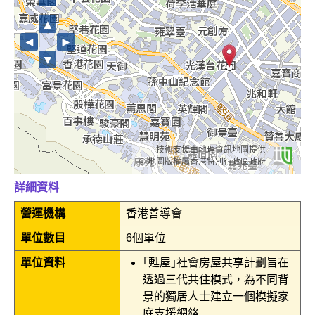
▲
◄
►
▼
技術支援由地理資訊地圖提供
© 地圖版權屬香港特別行政區政府
詳細資料
營運機構
香港善導會
單位數目
6個單位
單位資料
｢甦屋｣社會房屋共享計劃旨在
透過三代共住模式，為不同背
景的獨居人士建立一個模擬家
庭支援網絡