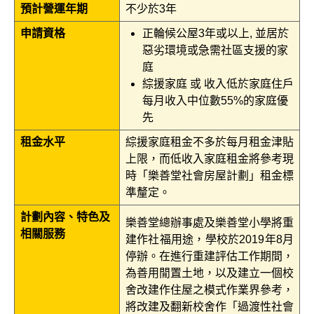
預計營運年期
不少於3年
申請資格
正輪候公屋3年或以上, 並居於
惡劣環境或急需社區支援的家
庭
綜援家庭 或 收入低於家庭住戶
每月收入中位數55%的家庭優
先
租金水平
綜援家庭租金不多於每月租金津貼
上限，而低收入家庭租金將參考現
時「樂善堂社會房屋計劃」租金標
準釐定。
計劃內容、特色及
樂善堂總辦事處及樂善堂小學將重
相關服務
建作社福用途，學校於2019年8月
停辦。在進行重建評估工作期間，
為善用閒置土地，以及建立一個校
舍改建作住屋之模式作業界參考，
將改建及翻新校舍作「過渡性社會