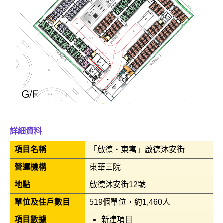
詳細資料
項目名稱
「啟德‧東寓」啟德沐安街
營運機構
東華三院
地點
啟德沐安街12號
單位及住戶數目
519個單位，約1,460人
項目數據
新建項目