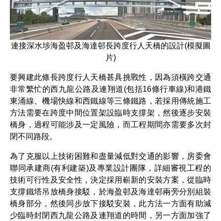
連接深水埗海盈邨及海達邨長跨度行人天橋的設計(模擬圖
片)
要興建此條長跨度行人天橋甚具挑戰性，因為須橫跨交通
非常繁忙的西九龍公路及連翔道(包括16條行車線)和港鐵
東涌線、機場快線和西鐵線等三條鐵路，若採用傳統施工
方法需要在跨度中間位置架設臨時支撐架，然後逐步安裝
橋身，過程可能涉及一定風險，而工程期間亦需要多次封
閉不同路段。
為了克服以上技術困難和盡量減低對交通的影響，房委會
聯同承建商(有利建築)及專業設計團隊，詳細審視工程的
技術可行性及安全性，決定採用嶄新的安裝方案，從臨時
支撐鐵塔吊放橋身接駁，於海盈邨及海達邨兩旁分別組裝
橋身部分，然後同步放下接駁安裝，此方法一方面有助減
少臨時封閉西九龍公路及連翔道的時間，另一方面加強了