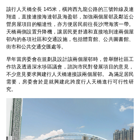
該行人天橋全長 145米，橫跨西九龍公路的三號幹線及連
翔道，直接連接海達邨及海盈邨，加強兩個屋邨及鄰近公
營房屋項目的暢達性，亦方便居民前往長沙灣海濱一帶。
天橋兩側設置升降機，讓居民更舒適和直接地到達兩個屋
邨內的各項社區和交通設施，包括體育館、公共圖書館、
街市和公共交通交匯處等。
早年當房委會在規劃及設計該兩個屋邨時，曾舉辦社區工
作坊及透過深水埗區議會，諮詢市民對發展項目的意見，
不少意見要求興建行人天橋連接該兩個屋邨。 為滿足居民
需要，房委會於是就興建此跨度行人天橋進行可行性研
究。