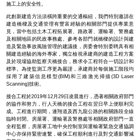
施工上的安全性。
此創新建造方法須橫跨重要的交通樞紐，我們特別邀請在
建造橋樑及交通管理有豐富經驗的相關部門提供專業意
見，當中包括土木工程拓展署、路政署、運輸署、警務處
及相關地區的民政事務處。參考各部門就橋樑的設計與建
造及緊急事故風險管理的建議後，房委會特別委聘具有相
關建造經驗的海外專家，獨立檢視承建商的建造工程方案
及於現場協助監察天橋接合，務求令工程符合一切設計和
標準。為使監測工序更為嚴謹，承建商於每個施工階段均
採用了建築信息模型(BIM)和三維激光掃描(3D Laser
Scanning)技術。
接合工程於2019年12月29日凌晨進行，憑著相關政府部門
的協作和努力，行人天橋的接合工程在翌日早上便順利完
成。工程進行期間，連翔道及西九龍公路的相關路段全線
臨時封閉。房屋署、運輸署及警務處等相關政府部門一直
全程監察，房屋署工地中央控制室與運輸署緊急交通協調
中心亦保持緊密連繫，確保工程順利進行及對交通影響減